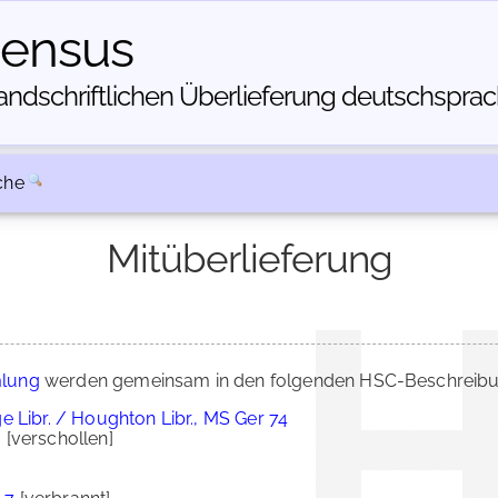
census
dschriftlichen Über­lieferung deutschsprachi
che
Mitüberlieferung
lung
werden gemeinsam in den folgenden HSC-Beschreibun
 Libr. / Houghton Libr., MS Ger 74
?
[verschollen]