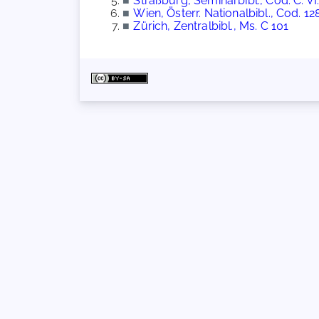
■
Straßburg, Seminarbibl., Cod. C. VI.
■
Wien, Österr. Nationalbibl., Cod. 1
■
Zürich, Zentralbibl., Ms. C 101