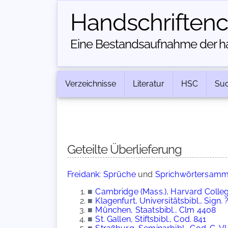
Handschriften­
Eine Bestandsaufnahme der han
Verzeichnisse
Literatur
HSC
Su
Geteilte Überlieferung
Freidank: Sprüche
und
Sprichwörtersamm
■
Cambridge (Mass.), Harvard College
■
Klagenfurt, Universitätsbibl., Sign. 
■
München, Staatsbibl., Clm 4408
■
St. Gallen, Stiftsbibl., Cod. 841