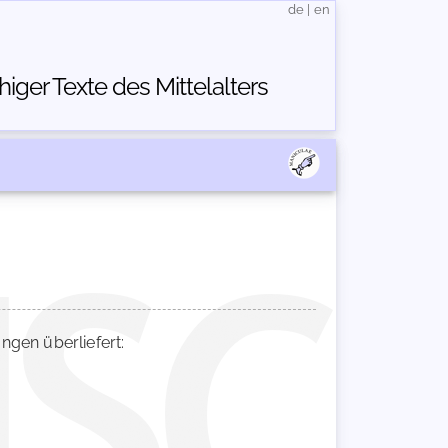
de
|
en
ger Texte des Mittelalters
gen überliefert: