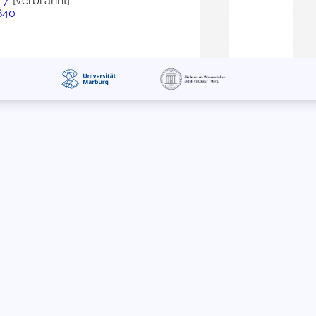
 7
[verbrannt]
2840