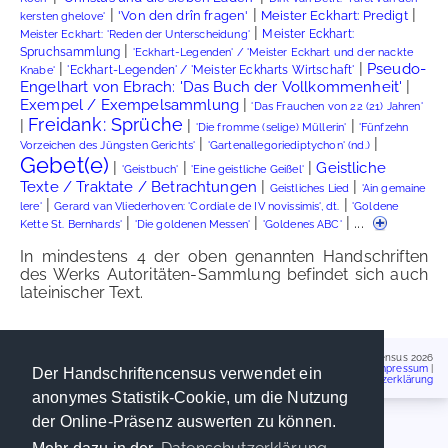
|
|
|
'Von den drîn fragen'
Meister Eckhart: Predigt
kersten ghelove'
|
Meister Eckhart:
Meister Eckhart: 'Reden der Unterscheidung'
|
Spruchsammlung
'Eckhart-Legenden' / 'Meister Eckhart und der nackte
|
|
Pseudo-
'Eckhart-Legenden' / 'Meister Eckharts Wirtschaft'
Knabe'
|
Engelhart von Ebrach: 'Das Buch der Vollkommenheit'
|
Exempel / Exempelsammlung
'Das Frauchen von 22 (21) Jahren'
Freidank: Sprüche
|
|
|
'Die fromme (selige) Müllerin'
'Fünfzehn
|
|
Vorzeichen des Jüngsten Gerichts'
'Gartenallegoriediptychon' (nd.)
Gebet(e)
|
|
|
Geistliche
'Geistbuch'
'Eine geistliche Geißel'
|
|
Texte / Traktate / Betrachtungen
Geistliches Lied
'Ain gemaine
|
|
lere'
Gerard van Vliederhoven: 'Cordiale de IV novissimis', dt.
'Goldene
|
|
| ...
Kette St. Bernhards'
'Die goldenen Messen'
'Goldenes ABC'
In mindestens 4 der oben genannten Handschriften
des Werks Autoritäten-Sammlung befindet sich auch
lateinischer Text.
Handschriftencensus 2026
Impressum
|
Der Handschriftencensus verwendet ein
Datenschutzerklärung
anonymes Statistik-Cookie, um die Nutzung
der Online-Präsenz auswerten zu können.