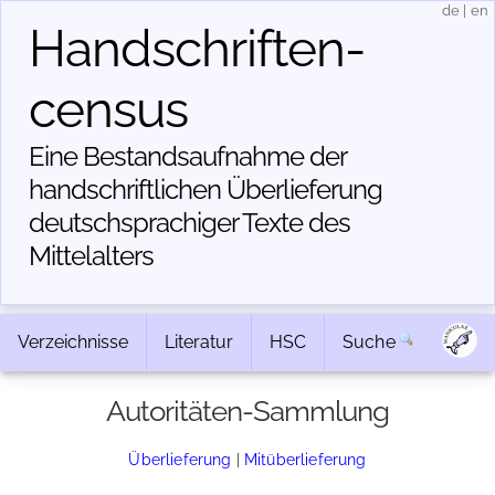
de
|
en
Handschriften­
census
Eine Bestandsaufnahme der
handschriftlichen Über­lieferung
deutschsprachiger Texte des
Mittelalters
Verzeichnisse
Literatur
HSC
Suche
Autoritäten-Sammlung
Überlieferung
|
Mitüberlieferung