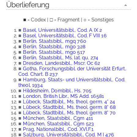
Überlieferung
■ = Codex | □ = Fragment | ○ = Sonstiges
■
Basel, Universitätsbibl., Cod. A IX 2
■
Basel, Universitätsbibl., Cod. F VIII 16
■
Berlin, Staatsbibl., mgq 760
■
Berlin, Staatsbibl., mgo 328
■
Berlin, Staatsbibl., mgo 517
■
Berlin, Staatsbibl., Ms. lat. qu. 274
■
Dresden, Landesbibl., Mscr. Oc 62
■
Gotha, Forschungsbibl. der Universität Erfurt,
Cod. Chart. B 237
■
Hamburg, Staats- und Universitätsbibl., Cod.
theol. 1934
■
Hildesheim, Dombibl., Hs. 705
■
London, British Libr., MS Add. 16581
■
Lübeck, Stadtbibl., Ms. theol. germ. 4° 24
■
Lübeck, Stadtbibl., Ms. theol. germ. 8° 68
■
Lübeck, Stadtbibl., Ms. theol. germ. 8° 70
■
München, Staatsbibl., Cgm 411
■
München, Staatsbibl., Cgm 523
■
Prag, Nationalbibl., Cod. XVI.F.1
■
Salzburg, Universitätsbibl., Cod. M I 476