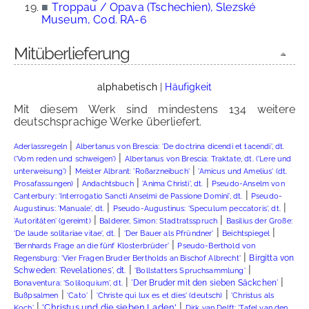
■
Troppau / Opava (Tschechien), Slezské
Museum, Cod. RA-6
Mitüberlieferung
alphabetisch
|
Häufigkeit
Mit diesem Werk sind mindestens 134 weitere
deutschsprachige Werke überliefert.
|
Aderlassregeln
Albertanus von Brescia: 'De doctrina dicendi et tacendi', dt.
|
('Vom reden und schweigen')
Albertanus von Brescia: Traktate, dt. ('Lere und
|
|
unterweisung')
Meister Albrant: 'Roßarzneibuch'
'Amicus und Amelius' (dt.
|
|
|
Prosafassungen)
Andachtsbuch
'Anima Christi', dt.
Pseudo-Anselm von
|
Canterbury: 'Interrogatio Sancti Anselmi de Passione Domini', dt.
Pseudo-
|
|
Augustinus: 'Manuale', dt.
Pseudo-Augustinus: 'Speculum peccatoris', dt.
|
|
'Autoritäten' (gereimt)
Balderer, Simon: Stadtratsspruch
Basilius der Große:
|
|
|
'De laude solitariae vitae', dt.
'Der Bauer als Pfründner'
Beichtspiegel
|
'Bernhards Frage an die fünf Klosterbrüder'
Pseudo-Berthold von
|
Birgitta von
Regensburg: 'Vier Fragen Bruder Bertholds an Bischof Albrecht'
|
|
Schweden: 'Revelationes', dt.
'Bollstatters Spruchsammlung'
|
|
'Der Bruder mit den sieben Säckchen'
Bonaventura: 'Soliloquium', dt.
|
|
|
Bußpsalmen
'Cato'
'Christe qui lux es et dies' (deutsch)
'Christus als
|
|
'Christus und die sieben Laden'
Koch'
Dirk van Delft: 'Tafel van den