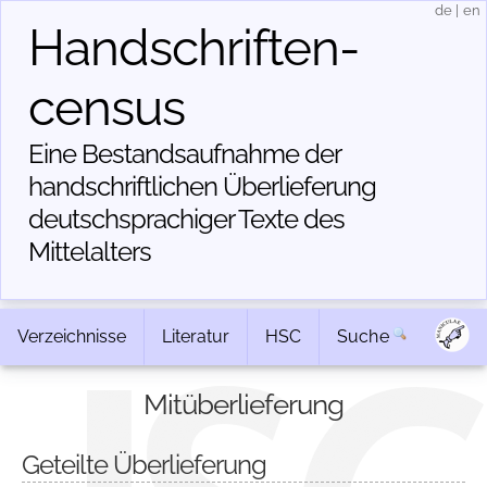
de
|
en
Handschriften­
census
Eine Bestandsaufnahme der
handschriftlichen Über­lieferung
deutschsprachiger Texte des
Mittelalters
Verzeichnisse
Literatur
HSC
Suche
Mitüberlieferung
Geteilte Überlieferung