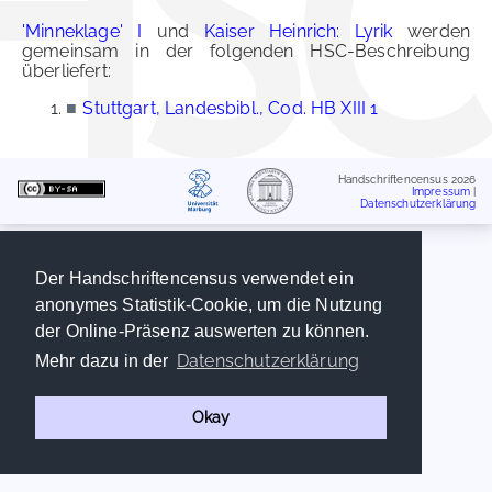
'Minneklage' I
und
Kaiser Heinrich: Lyrik
werden
gemeinsam in der folgenden HSC-Beschreibung
überliefert:
■
Stuttgart, Landesbibl., Cod. HB XIII 1
Handschriftencensus 2026
Impressum
|
Datenschutzerklärung
Der Handschriftencensus verwendet ein
anonymes Statistik-Cookie, um die Nutzung
der Online-Präsenz auswerten zu können.
Datenschutzerklärung
Mehr dazu in der
Okay