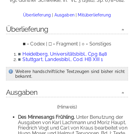
Vgl. Günther Schweikle, in:
VL 3 (1981), Sp. 678-682.
Überlieferung
|
Ausgaben
|
Mitüberlieferung
Überlieferung
■ = Codex | □ = Fragment | ○ = Sonstiges
■
Heidelberg, Universitätsbibl., Cpg 848
■
Stuttgart, Landesbibl., Cod. HB XIII 1
Weitere handschriftliche Textzeugen sind bisher nicht
bekannt.
Ausgaben
(Hinweis)
Des Minnesangs Frühling.
Unter Benutzung der
Ausgaben von Karl Lachmann und Moriz Haupt,
Friedrich Vogt und Carl von Kraus bearbeitet von
Hugo Moser und Helmut Tervooren, Bd. I: Texte,