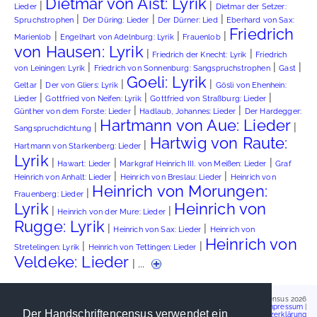
Dietmar von Aist: Lyrik
|
|
Lieder
Dietmar der Setzer:
|
|
|
Spruchstrophen
Der Düring: Lieder
Der Dürner: Lied
Eberhard von Sax:
Friedrich
|
|
|
Marienlob
Engelhart von Adelnburg: Lyrik
Frauenlob
von Hausen: Lyrik
|
|
Friedrich der Knecht: Lyrik
Friedrich
|
|
|
von Leiningen: Lyrik
Friedrich von Sonnenburg: Sangspruchstrophen
Gast
Goeli: Lyrik
|
|
|
Geltar
Der von Gliers: Lyrik
Gösli von Ehenhein:
|
|
|
Lieder
Gottfried von Neifen: Lyrik
Gottfried von Straßburg: Lieder
|
|
Günther von dem Forste: Lieder
Hadlaub, Johannes: Lieder
Der Hardegger:
Hartmann von Aue: Lieder
|
|
Sangspruchdichtung
Hartwig von Raute:
|
Hartmann von Starkenberg: Lieder
Lyrik
|
|
|
Hawart: Lieder
Markgraf Heinrich III. von Meißen: Lieder
Graf
|
|
Heinrich von Anhalt: Lieder
Heinrich von Breslau: Lieder
Heinrich von
Heinrich von Morungen:
|
Frauenberg: Lieder
Lyrik
Heinrich von
|
|
Heinrich von der Mure: Lieder
Rugge: Lyrik
|
|
Heinrich von Sax: Lieder
Heinrich von
Heinrich von
|
|
Stretelingen: Lyrik
Heinrich von Tettingen: Lieder
Veldeke: Lieder
| ...
Handschriftencensus 2026
Impressum
|
Der Handschriftencensus verwendet ein
Datenschutzerklärung