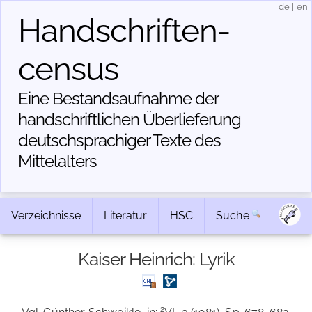
de
|
en
Handschriften­
census
Eine Bestandsaufnahme der
handschriftlichen Über­lieferung
deutschsprachiger Texte des
Mittelalters
Verzeichnisse
Literatur
HSC
Suche
Kaiser Heinrich: Lyrik
2