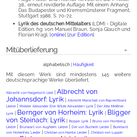
38., erneut revidierte Auflage. Mit einem Anhang:
Das Budapester und Kremsmünsterer Fragment,
Stuttgart 1988, S. 70-72.
Lyrik des deutschen Mittelalters
(LDM) - Digitale
Edition, hg. von Manuel Braun, Sonja Glauch und
Florian Kragl. [
online
] [
zur Edition
]
Mitüberlieferung
alphabetisch
|
Häufigkeit
Mit diesem Werk sind mindestens 145 weitere
deutschsprachige Werke überliefert.
Albrecht von
|
Albrecht von Haigerloch: Lied
Johannsdorf: Lyrik
|
Albrecht Marschall von Raprechtswil:
|
|
Lieder
Meister Alexander (Der Wilde Alexander): Lyrik
Der Alte Meißner:
Bernger von Horheim: Lyrik
Bligger
|
|
Lyrik
von Steinach: Lyrik
|
|
Boppe: Lyrik
Bruno von Hornberg:
|
|
|
Lieder
Brunwart von Augheim: Lieder
Der von Buchein: Lieder
Burkhard
|
|
von Hohenfels: Lieder
Christan von Hamle: Lieder
Christan von Luppin: