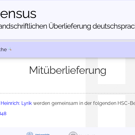
census
dschriftlichen Über­lieferung deutschsprachi
che
Mitüberlieferung
 Heinrich: Lyrik
werden gemeinsam in der folgenden HSC-Bes
848