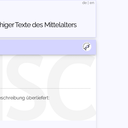
de
|
en
ger Texte des Mittelalters
chreibung überliefert: