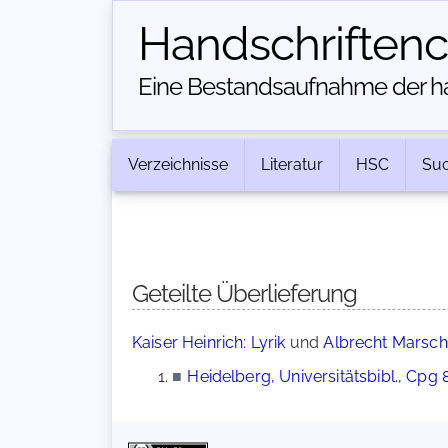
Handschriften­
Eine Bestandsaufnahme der han
Verzeichnisse
Literatur
HSC
Su
Geteilte Überlieferung
Kaiser Heinrich: Lyrik
und
Albrecht Marscha
■
Heidelberg, Universitätsbibl., Cpg 