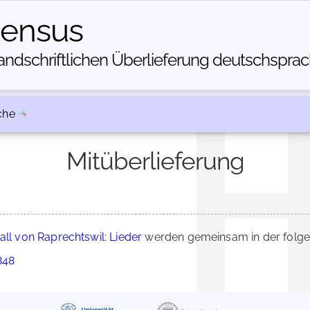
census
dschriftlichen Über­lieferung deutschsprachi
che
Mitüberlieferung
ll von Raprechtswil: Lieder
werden gemeinsam in der folge
848