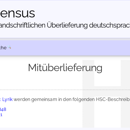
census
dschriftlichen Über­lieferung deutschsprachi
che
Mitüberlieferung
: Lyrik
werden gemeinsam in den folgenden HSC-Beschreibun
848
 1