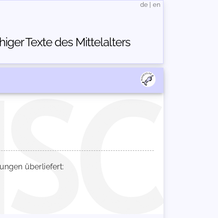
de
|
en
ger Texte des Mittelalters
gen überliefert: