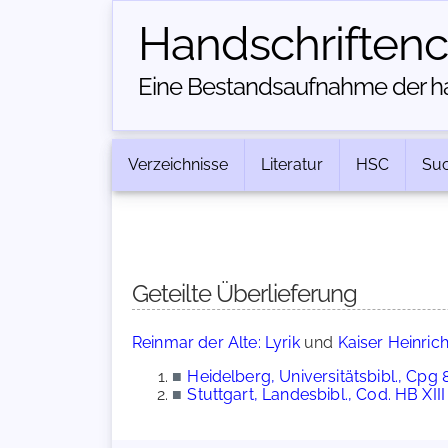
Handschriften­
Eine Bestandsaufnahme der han
Verzeichnisse
Literatur
HSC
Su
Geteilte Überlieferung
Reinmar der Alte: Lyrik
und
Kaiser Heinrich
■
Heidelberg, Universitätsbibl., Cpg 
■
Stuttgart, Landesbibl., Cod. HB XIII