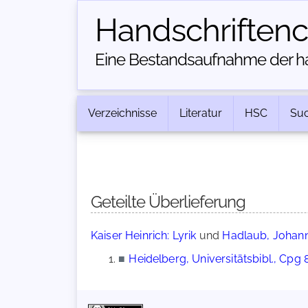
Handschriften­
Eine Bestandsaufnahme der han
Verzeichnisse
Literatur
HSC
Su
Geteilte Überlieferung
Kaiser Heinrich: Lyrik
und
Hadlaub, Johann
■
Heidelberg, Universitätsbibl., Cpg 