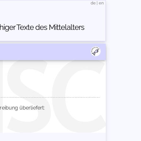
de
|
en
ger Texte des Mittelalters
ibung überliefert: