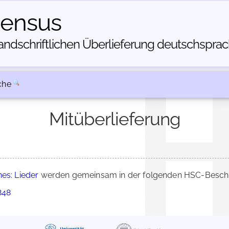
census
dschriftlichen Über­lieferung deutschsprachi
che
Mitüberlieferung
es: Lieder
werden gemeinsam in der folgenden HSC-Beschre
848