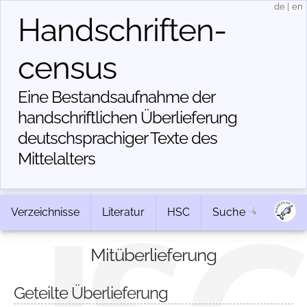
de
|
en
Handschriften­
census
Eine Bestandsaufnahme der
handschriftlichen Über­lieferung
deutschsprachiger Texte des
Mittelalters
Verzeichnisse
Literatur
HSC
Suche
Mitüberlieferung
Geteilte Überlieferung