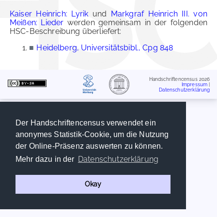
Kaiser Heinrich: Lyrik
und
Markgraf Heinrich III. von
Meißen: Lieder
werden gemeinsam in der folgenden
HSC-Beschreibung überliefert:
■
Heidelberg, Universitätsbibl., Cpg 848
Handschriftencensus 2026
Impressum
|
Datenschutzerklärung
Der Handschriftencensus verwendet ein
anonymes Statistik-Cookie, um die Nutzung
der Online-Präsenz auswerten zu können.
Datenschutzerklärung
Mehr dazu in der
Okay