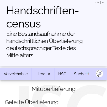
de
|
en
Handschriften­
census
Eine Bestandsaufnahme der
handschriftlichen Über­lieferung
deutschsprachiger Texte des
Mittelalters
Verzeichnisse
Literatur
HSC
Suche
Mitüberlieferung
Geteilte Überlieferung