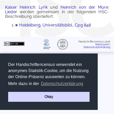
Kaiser Heinrich: Lyrik
und
Heinrich von der Mure:
Lieder
werden gemeinsam in der folgenden HSC-
Beschreibung überliefert:
■
Heidelberg, Universitätsbibl., Cpg 848
Handschriftencensus 2026
Impressum
|
Datenschutzerklärung
Der Handschriftencensus verwendet ein
anonymes Statistik-Cookie, um die Nutzung
der Online-Präsenz auswerten zu können.
Datenschutzerklärung
Mehr dazu in der
Okay