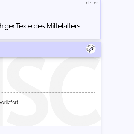
de
|
en
ger Texte des Mittelalters
liefert: