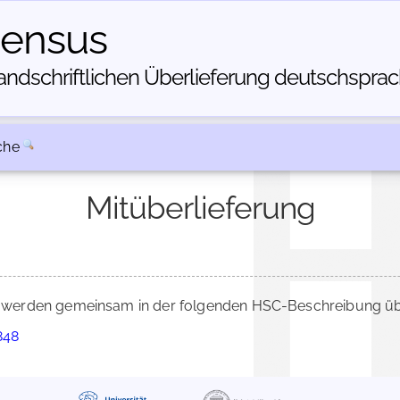
census
dschriftlichen Über­lieferung deutschsprachi
che
Mitüberlieferung
werden gemeinsam in der folgenden HSC-Beschreibung über
848