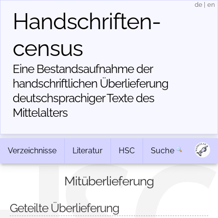
de
|
en
Handschriften­
census
Eine Bestandsaufnahme der
handschriftlichen Über­lieferung
deutschsprachiger Texte des
Mittelalters
Verzeichnisse
Literatur
HSC
Suche
Mitüberlieferung
Geteilte Überlieferung