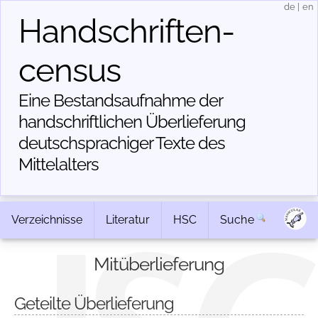
de
|
en
Handschriften­
census
Eine Bestandsaufnahme der
handschriftlichen Über­lieferung
deutschsprachiger Texte des
Mittelalters
Verzeichnisse
Literatur
HSC
Suche
Mitüberlieferung
Geteilte Überlieferung