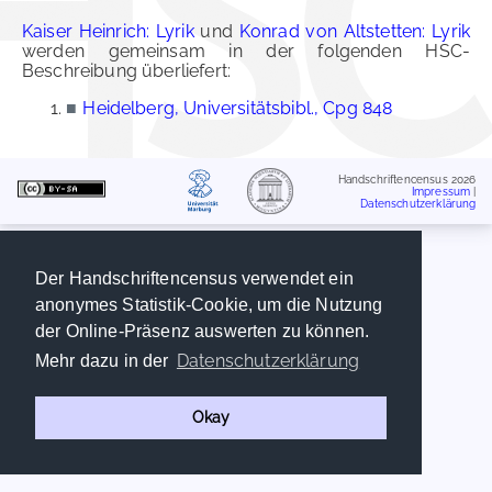
Kaiser Heinrich: Lyrik
und
Konrad von Altstetten: Lyrik
werden gemeinsam in der folgenden HSC-
Beschreibung überliefert:
■
Heidelberg, Universitätsbibl., Cpg 848
Handschriftencensus 2026
Impressum
|
Datenschutzerklärung
Der Handschriftencensus verwendet ein
anonymes Statistik-Cookie, um die Nutzung
der Online-Präsenz auswerten zu können.
Datenschutzerklärung
Mehr dazu in der
Okay