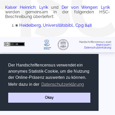
Kaiser Heinrich: Lyrik
und
Der von Wengen: Lyrik
werden gemeinsam in der folgenden HSC-
Beschreibung überliefert:
■
Heidelberg, Universitätsbibl., Cpg 848
Handschriftencensus 2026
Impressum
|
Datenschutzerklärung
Der Handschriftencensus verwendet ein
anonymes Statistik-Cookie, um die Nutzung
der Online-Präsenz auswerten zu können.
Datenschutzerklärung
Mehr dazu in der
Okay