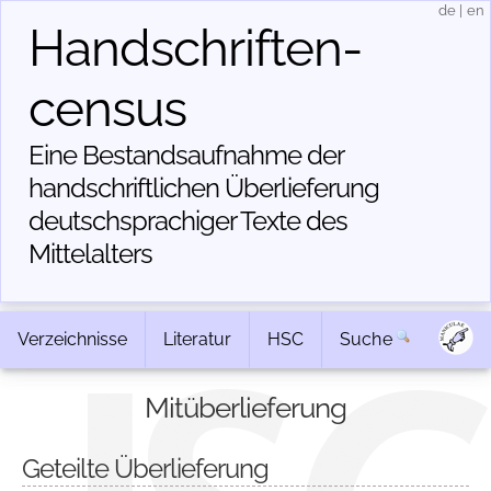
de
|
en
Handschriften­
census
Eine Bestandsaufnahme der
handschriftlichen Über­lieferung
deutschsprachiger Texte des
Mittelalters
Verzeichnisse
Literatur
HSC
Suche
Mitüberlieferung
Geteilte Überlieferung