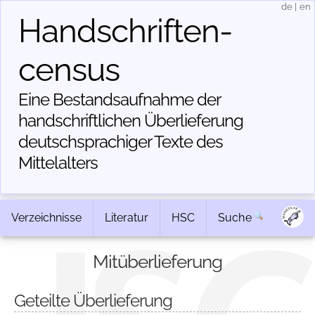
de
|
en
Handschriften­
census
Eine Bestandsaufnahme der
handschriftlichen Über­lieferung
deutschsprachiger Texte des
Mittelalters
Verzeichnisse
Literatur
HSC
Suche
Mitüberlieferung
Geteilte Überlieferung