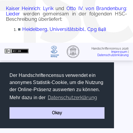
Kaiser Heinrich: Lyrik
und
Otto IV. von Brandenburg:
Lieder
werden gemeinsam in der folgenden HSC-
Beschreibung überliefert:
■
Heidelberg, Universitätsbibl., Cpg 848
Handschriftencensus 2026
Impressum
|
Datenschutzerklärung
Der Handschriftencensus verwendet ein
anonymes Statistik-Cookie, um die Nutzung
der Online-Präsenz auswerten zu können.
Datenschutzerklärung
Mehr dazu in der
Okay