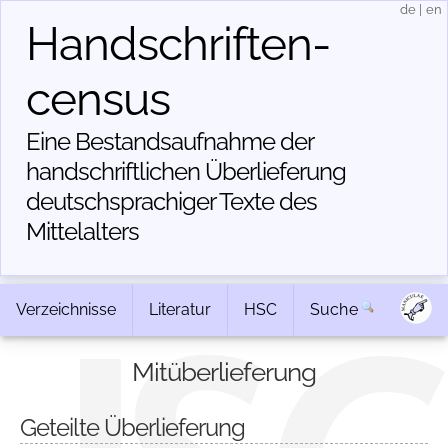
de
|
en
Handschriften­
census
Eine Bestandsaufnahme der
handschriftlichen Über­lieferung
deutschsprachiger Texte des
Mittelalters
Verzeichnisse
Literatur
HSC
Suche
Mitüberlieferung
Geteilte Überlieferung