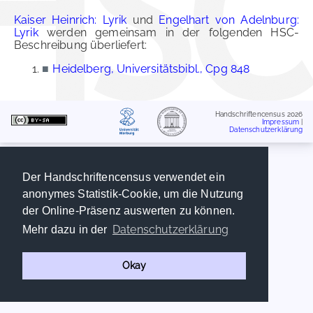
Kaiser Heinrich: Lyrik
und
Engelhart von Adelnburg:
Lyrik
werden gemeinsam in der folgenden HSC-
Beschreibung überliefert:
■
Heidelberg, Universitätsbibl., Cpg 848
Handschriftencensus 2026
Impressum
|
Datenschutzerklärung
Der Handschriftencensus verwendet ein
anonymes Statistik-Cookie, um die Nutzung
der Online-Präsenz auswerten zu können.
Datenschutzerklärung
Mehr dazu in der
Okay