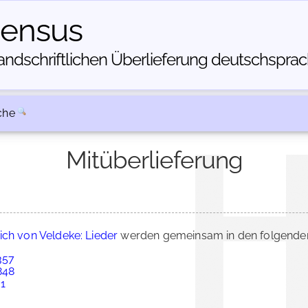
census
dschriftlichen Über­lieferung deutschsprachi
che
Mitüberlieferung
ich von Veldeke: Lieder
werden gemeinsam in den folgenden
357
848
 1