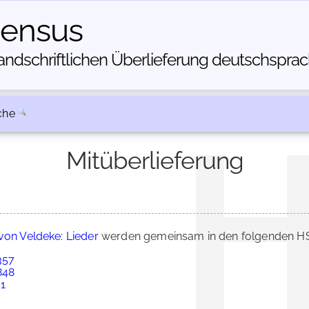
census
dschriftlichen Über­lieferung deutschsprachi
che
Mitüberlieferung
von Veldeke: Lieder
werden gemeinsam in den folgenden HS
357
848
 1