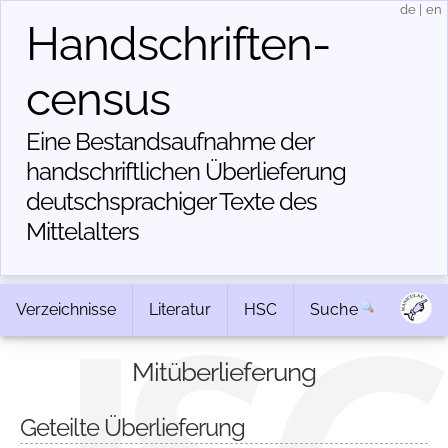
de
|
en
Handschriften­
census
Eine Bestandsaufnahme der
handschriftlichen Über­lieferung
deutschsprachiger Texte des
Mittelalters
Verzeichnisse
Literatur
HSC
Suche
Mitüberlieferung
Geteilte Überlieferung