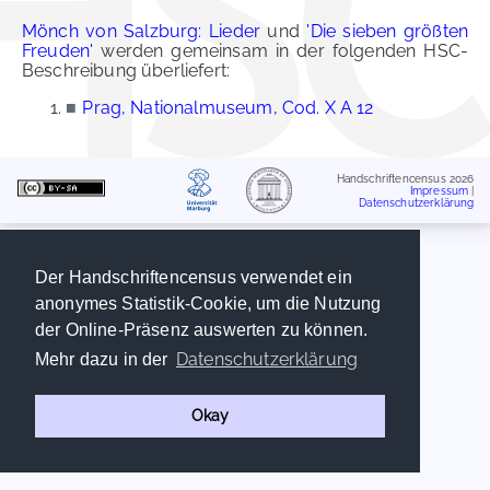
Mönch von Salzburg: Lieder
und
'Die sieben größten
Freuden'
werden gemeinsam in der folgenden HSC-
Beschreibung überliefert:
■
Prag, Nationalmuseum, Cod. X A 12
Handschriftencensus 2026
Impressum
|
Datenschutzerklärung
Der Handschriftencensus verwendet ein
anonymes Statistik-Cookie, um die Nutzung
der Online-Präsenz auswerten zu können.
Datenschutzerklärung
Mehr dazu in der
Okay