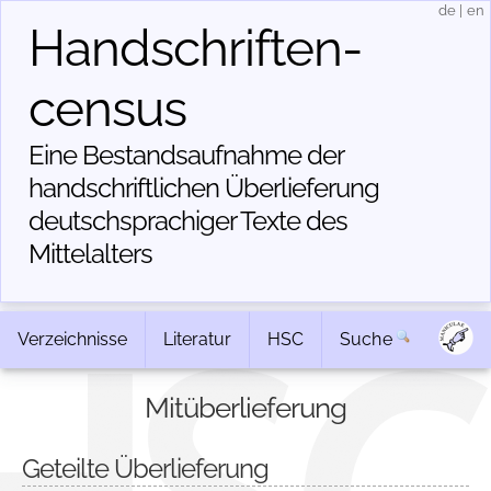
de
|
en
Handschriften­
census
Eine Bestandsaufnahme der
handschriftlichen Über­lieferung
deutschsprachiger Texte des
Mittelalters
Verzeichnisse
Literatur
HSC
Suche
Mitüberlieferung
Geteilte Überlieferung