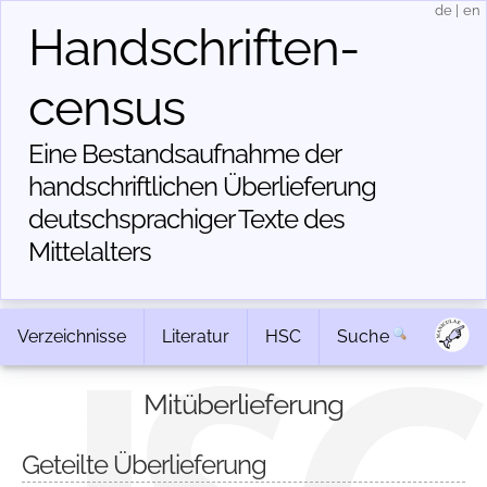
de
|
en
Handschriften­
census
Eine Bestandsaufnahme der
handschriftlichen Über­lieferung
deutschsprachiger Texte des
Mittelalters
Verzeichnisse
Literatur
HSC
Suche
Mitüberlieferung
Geteilte Überlieferung