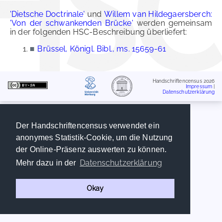
'Dietsche Doctrinale'
und
Willem van Hildegaersberch:
'Von der schwankenden Brücke'
werden gemeinsam
in der folgenden HSC-Beschreibung überliefert:
■
Brüssel, Königl. Bibl., ms. 15659-61
Handschriftencensus 2026
Impressum
|
Datenschutzerklärung
Der Handschriftencensus verwendet ein
anonymes Statistik-Cookie, um die Nutzung
der Online-Präsenz auswerten zu können.
Datenschutzerklärung
Mehr dazu in der
Okay