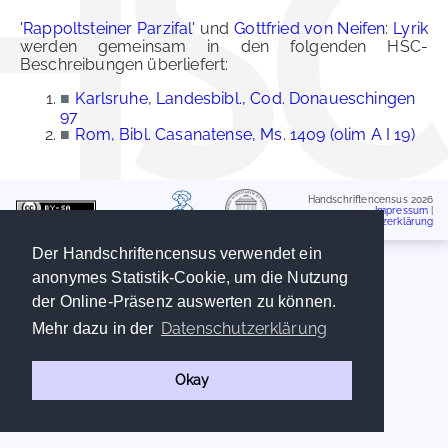
'Rappoltsteiner Parzifal'
und
Gottfried von Neifen: Lyrik
werden gemeinsam in den folgenden HSC-
Beschreibungen überliefert:
■
Karlsruhe, Landesbibl., Cod. Donaueschingen
97
■
Rom, Bibl. Casanatense, Ms. 1409 (olim A I 19)
Handschriftencensus 2026
Impressum
|
Datenschutzerklärung
Der Handschriftencensus verwendet ein
anonymes Statistik-Cookie, um die Nutzung
der Online-Präsenz auswerten zu können.
Datenschutzerklärung
Mehr dazu in der
Okay