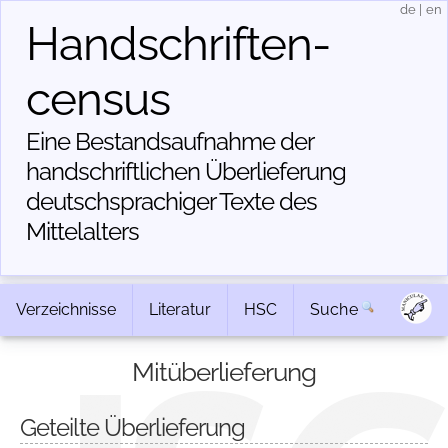
de
|
en
Handschriften­
census
Eine Bestandsaufnahme der
handschriftlichen Über­lieferung
deutschsprachiger Texte des
Mittelalters
Verzeichnisse
Literatur
HSC
Suche
Mitüberlieferung
Geteilte Überlieferung