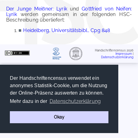
Der Junge Meißner: Lyrik
und
Gottfried von Neifen:
Lyrik
werden gemeinsam in der folgenden HSC-
Beschreibung überliefert:
■
Heidelberg, Universitätsbibl., Cpg 848
Handschriftencensus 2026
Impressum
|
Datenschutzerklärung
Der Handschriftencensus verwendet ein
anonymes Statistik-Cookie, um die Nutzung
der Online-Präsenz auswerten zu können.
Datenschutzerklärung
Mehr dazu in der
Okay