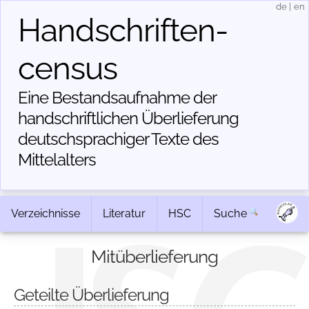
de
|
en
Handschriften­
census
Eine Bestandsaufnahme der
handschriftlichen Über­lieferung
deutschsprachiger Texte des
Mittelalters
Verzeichnisse
Literatur
HSC
Suche
Mitüberlieferung
Geteilte Überlieferung