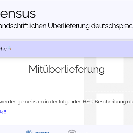
census
dschriftlichen Über­lieferung deutschsprachi
che
Mitüberlieferung
werden gemeinsam in der folgenden HSC-Beschreibung über
848