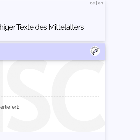
de
|
en
ger Texte des Mittelalters
liefert: