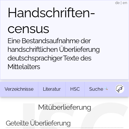
de
|
en
Handschriften­
census
Eine Bestandsaufnahme der
handschriftlichen Über­lieferung
deutschsprachiger Texte des
Mittelalters
Verzeichnisse
Literatur
HSC
Suche
Mitüberlieferung
Geteilte Überlieferung