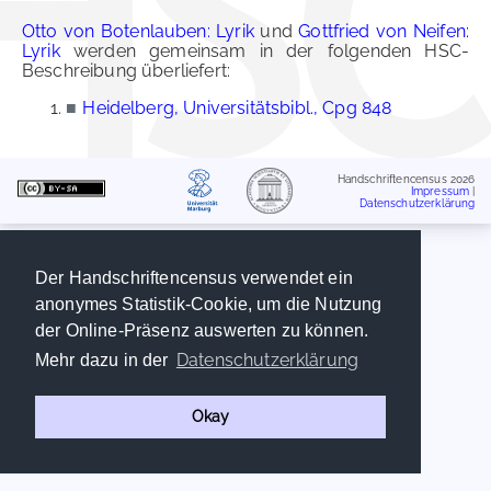
Otto von Botenlauben: Lyrik
und
Gottfried von Neifen:
Lyrik
werden gemeinsam in der folgenden HSC-
Beschreibung überliefert:
■
Heidelberg, Universitätsbibl., Cpg 848
Handschriftencensus 2026
Impressum
|
Datenschutzerklärung
Der Handschriftencensus verwendet ein
anonymes Statistik-Cookie, um die Nutzung
der Online-Präsenz auswerten zu können.
Datenschutzerklärung
Mehr dazu in der
Okay