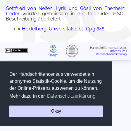
Gottfried von Neifen: Lyrik
und
Gösli von Ehenhein:
Lieder
werden gemeinsam in der folgenden HSC-
Beschreibung überliefert:
■
Heidelberg, Universitätsbibl., Cpg 848
Handschriftencensus 2026
Impressum
|
Datenschutzerklärung
Der Handschriftencensus verwendet ein
anonymes Statistik-Cookie, um die Nutzung
der Online-Präsenz auswerten zu können.
Datenschutzerklärung
Mehr dazu in der
Okay