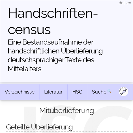
de
|
en
Handschriften­
census
Eine Bestandsaufnahme der
handschriftlichen Über­lieferung
deutschsprachiger Texte des
Mittelalters
Verzeichnisse
Literatur
HSC
Suche
Mitüberlieferung
Geteilte Überlieferung