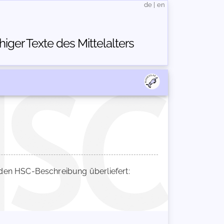
de
|
en
ger Texte des Mittelalters
en HSC-Beschreibung überliefert: