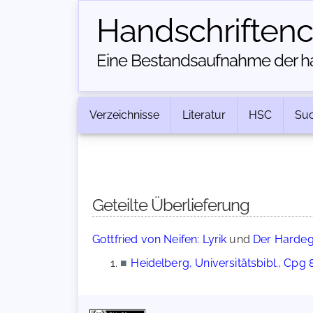
Handschriften­
Eine Bestandsaufnahme der han
Verzeichnisse
Literatur
HSC
Su
Geteilte Überlieferung
Gottfried von Neifen: Lyrik
und
Der Hardeg
■
Heidelberg, Universitätsbibl., Cpg 