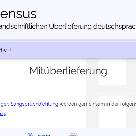
census
dschriftlichen Über­lieferung deutschsprachi
che
Mitüberlieferung
ger: Sangspruchdichtung
werden gemeinsam in der folgend
848