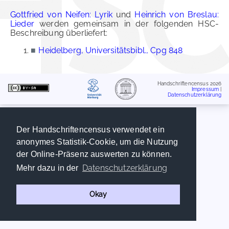
Gottfried von Neifen: Lyrik
und
Heinrich von Breslau:
Lieder
werden gemeinsam in der folgenden HSC-
Beschreibung überliefert:
■
Heidelberg, Universitätsbibl., Cpg 848
Handschriftencensus 2026
Impressum
|
Datenschutzerklärung
Der Handschriftencensus verwendet ein
anonymes Statistik-Cookie, um die Nutzung
der Online-Präsenz auswerten zu können.
Datenschutzerklärung
Mehr dazu in der
Okay