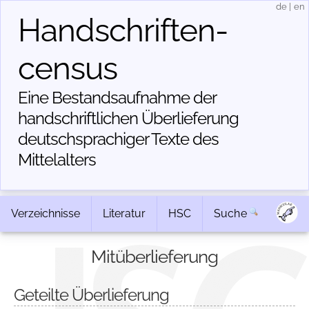
de
|
en
Handschriften­
census
Eine Bestandsaufnahme der
handschriftlichen Über­lieferung
deutschsprachiger Texte des
Mittelalters
Verzeichnisse
Literatur
HSC
Suche
Mitüberlieferung
Geteilte Überlieferung