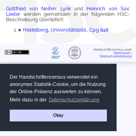
Gottfried von Neifen: Lyrik
und
Heinrich von Sax:
Lieder
werden gemeinsam in der folgenden HSC-
Beschreibung überliefert:
■
Heidelberg, Universitätsbibl., Cpg 848
Handschriftencensus 2026
Impressum
|
Datenschutzerklärung
Der Handschriftencensus verwendet ein
anonymes Statistik-Cookie, um die Nutzung
der Online-Präsenz auswerten zu können.
Datenschutzerklärung
Mehr dazu in der
Okay