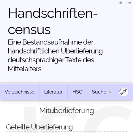
de
|
en
Handschriften­
census
Eine Bestandsaufnahme der
handschriftlichen Über­lieferung
deutschsprachiger Texte des
Mittelalters
Verzeichnisse
Literatur
HSC
Suche
Mitüberlieferung
Geteilte Überlieferung