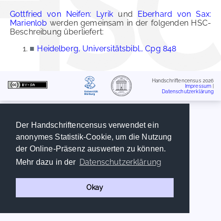
Gottfried von Neifen: Lyrik
und
Eberhard von Sax:
Marienlob
werden gemeinsam in der folgenden HSC-
Beschreibung überliefert:
■
Heidelberg, Universitätsbibl., Cpg 848
Handschriftencensus 2026
Impressum
|
Datenschutzerklärung
Der Handschriftencensus verwendet ein
anonymes Statistik-Cookie, um die Nutzung
der Online-Präsenz auswerten zu können.
Datenschutzerklärung
Mehr dazu in der
Okay