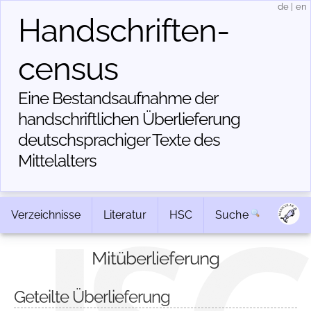
de
|
en
Handschriften­
census
Eine Bestandsaufnahme der
handschriftlichen Über­lieferung
deutschsprachiger Texte des
Mittelalters
Verzeichnisse
Literatur
HSC
Suche
Mitüberlieferung
Geteilte Überlieferung