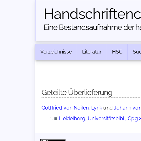
Handschriften­
Eine Bestandsaufnahme der han
Verzeichnisse
Literatur
HSC
Su
Geteilte Überlieferung
Gottfried von Neifen: Lyrik
und
Johann von
■
Heidelberg, Universitätsbibl., Cpg 