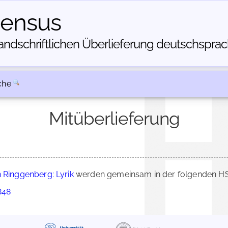
census
dschriftlichen Über­lieferung deutschsprachi
che
Mitüberlieferung
 Ringgenberg: Lyrik
werden gemeinsam in der folgenden HSC
848