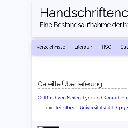
Handschriften­
Eine Bestandsaufnahme der han
Verzeichnisse
Literatur
HSC
Su
Geteilte Überlieferung
Gottfried von Neifen: Lyrik
und
Konrad von 
■
Heidelberg, Universitätsbibl., Cpg 