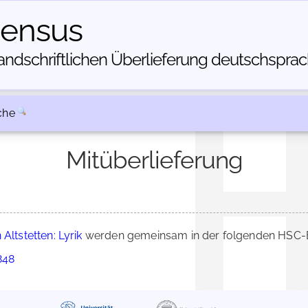
census
dschriftlichen Über­lieferung deutschsprachi
che
Mitüberlieferung
Altstetten: Lyrik
werden gemeinsam in der folgenden HSC-Be
848