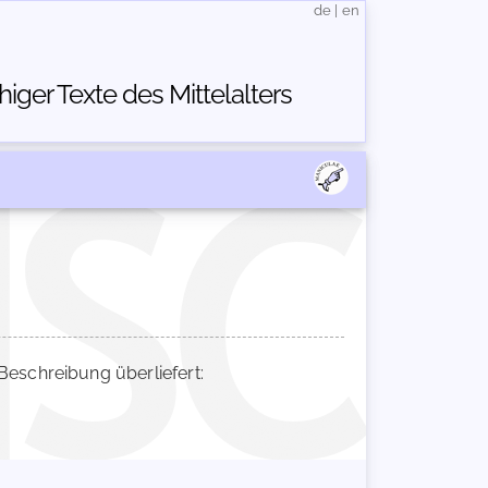
de
|
en
ger Texte des Mittelalters
schreibung überliefert: