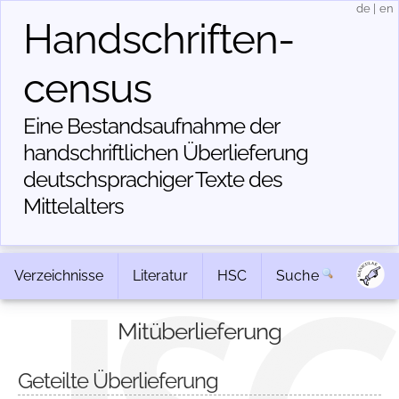
de
|
en
Handschriften­
census
Eine Bestandsaufnahme der
handschriftlichen Über­lieferung
deutschsprachiger Texte des
Mittelalters
Verzeichnisse
Literatur
HSC
Suche
Mitüberlieferung
Geteilte Überlieferung