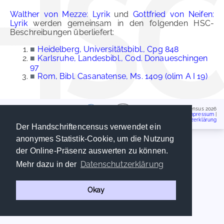
Walther von Mezze: Lyrik
und
Gottfried von Neifen:
Lyrik
werden gemeinsam in den folgenden HSC-
Beschreibungen überliefert:
■
Heidelberg, Universitätsbibl., Cpg 848
■
Karlsruhe, Landesbibl., Cod. Donaueschingen
97
■
Rom, Bibl. Casanatense, Ms. 1409 (olim A I 19)
Handschriftencensus 2026
Impressum
|
Datenschutzerklärung
Der Handschriftencensus verwendet ein
anonymes Statistik-Cookie, um die Nutzung
der Online-Präsenz auswerten zu können.
Datenschutzerklärung
Mehr dazu in der
Okay