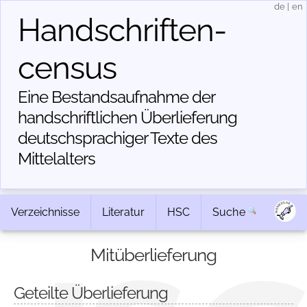
de
|
en
Handschriften­
census
Eine Bestandsaufnahme der
handschriftlichen Über­lieferung
deutschsprachiger Texte des
Mittelalters
Verzeichnisse
Literatur
HSC
Suche
Mitüberlieferung
Geteilte Überlieferung