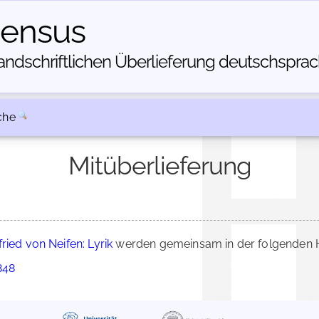
census
dschriftlichen Über­lieferung deutschsprachi
che
Mitüberlieferung
fried von Neifen: Lyrik
werden gemeinsam in der folgenden H
848