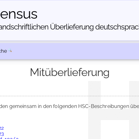
census
dschriftlichen Über­lieferung deutschsprachi
che
Mitüberlieferung
en gemeinsam in den folgenden HSC-Beschreibungen überl
22
23