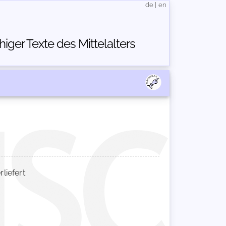
de
|
en
ger Texte des Mittelalters
iefert: