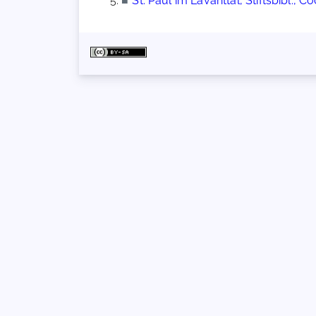
■
St. Paul im Lavanttal, Stiftsbibl., C