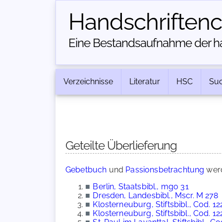
Handschriften­
Eine Bestandsaufnahme der han
Verzeichnisse
Literatur
HSC
Su
Geteilte Überlieferung
Gebetbuch
und
Passionsbetrachtung
werd
■
Berlin, Staatsbibl., mgo 31
■
Dresden, Landesbibl., Mscr. M 278
■
Klosterneuburg, Stiftsbibl., Cod. 12
■
Klosterneuburg, Stiftsbibl., Cod. 12