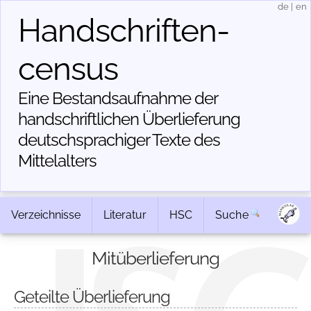
de
|
en
Handschriften­
census
Eine Bestandsaufnahme der
handschriftlichen Über­lieferung
deutschsprachiger Texte des
Mittelalters
Verzeichnisse
Literatur
HSC
Suche
Mitüberlieferung
Geteilte Überlieferung