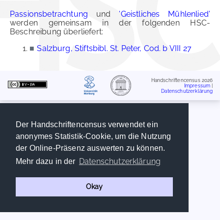
Passionsbetrachtung
und
'Geistliches Mühlenlied'
werden gemeinsam in der folgenden HSC-
Beschreibung überliefert:
■
Salzburg, Stiftsbibl. St. Peter, Cod. b VIII 27
Handschriftencensus 2026
Impressum
|
Datenschutzerklärung
Der Handschriftencensus verwendet ein
anonymes Statistik-Cookie, um die Nutzung
der Online-Präsenz auswerten zu können.
Datenschutzerklärung
Mehr dazu in der
Okay