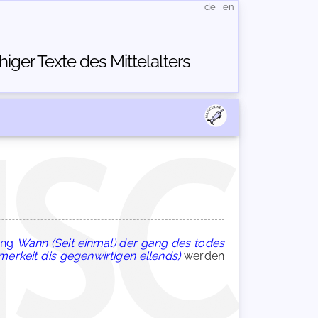
de
|
en
ger Texte des Mittelalters
zung
Wann (Seit einmal) der gang des todes
erkeit dis gegenwirtigen ellends)
werden