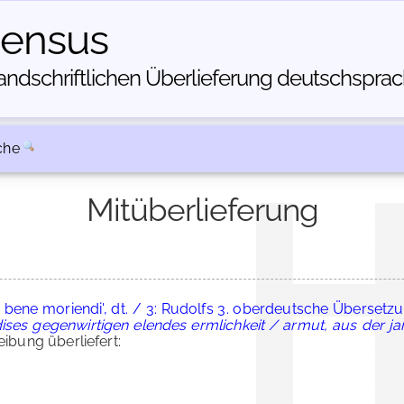
census
dschriftlichen Über­lieferung deutschsprachi
che
Mitüberlieferung
 bene moriendi', dt. / 3: Rudolfs 3. oberdeutsche Überset
ises gegenwirtigen elendes ermlichkeit / armut, aus der jam
bung überliefert: