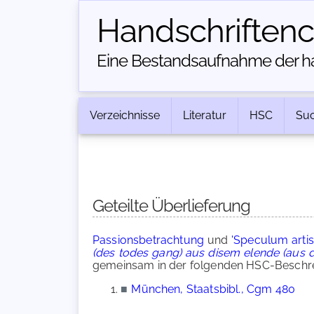
Handschriften­
Eine Bestandsaufnahme der han
Verzeichnisse
Literatur
HSC
Su
Geteilte Überlieferung
Passionsbetrachtung
und
'Speculum artis
(des todes gang) aus disem elende (aus d
gemeinsam in der folgenden HSC-Beschrei
■
München, Staatsbibl., Cgm 480