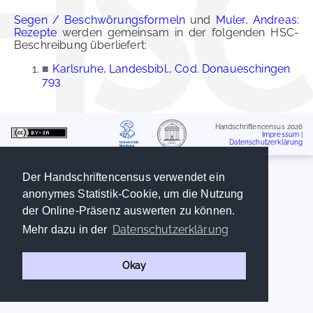
Segen / Beschwörungsformeln
und
Muler, Andreas:
Rezepte
werden gemeinsam in der folgenden HSC-
Beschreibung überliefert:
■
Karlsruhe, Landesbibl., Cod. Donaueschingen
793
Handschriftencensus 2026
Impressum
|
Datenschutzerklärung
Der Handschriftencensus verwendet ein
anonymes Statistik-Cookie, um die Nutzung
der Online-Präsenz auswerten zu können.
Datenschutzerklärung
Mehr dazu in der
Okay