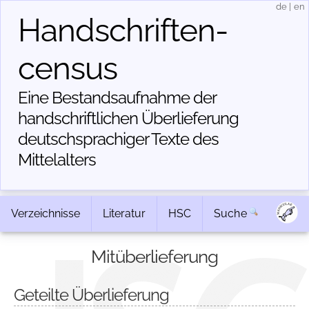
de
|
en
Handschriften­
census
Eine Bestandsaufnahme der
handschriftlichen Über­lieferung
deutschsprachiger Texte des
Mittelalters
Verzeichnisse
Literatur
HSC
Suche
Mitüberlieferung
Geteilte Überlieferung