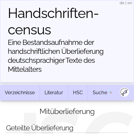
de
|
en
Handschriften­
census
Eine Bestandsaufnahme der
handschriftlichen Über­lieferung
deutschsprachiger Texte des
Mittelalters
Verzeichnisse
Literatur
HSC
Suche
Mitüberlieferung
Geteilte Überlieferung