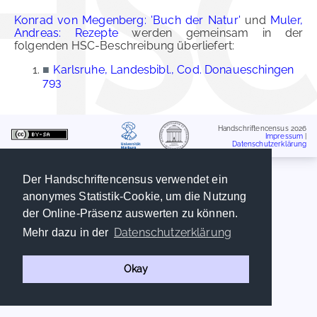
Konrad von Megenberg: 'Buch der Natur'
und
Muler,
Andreas: Rezepte
werden gemeinsam in der
folgenden HSC-Beschreibung überliefert:
■
Karlsruhe, Landesbibl., Cod. Donaueschingen
793
Handschriftencensus 2026
Impressum
|
Datenschutzerklärung
Der Handschriftencensus verwendet ein
anonymes Statistik-Cookie, um die Nutzung
der Online-Präsenz auswerten zu können.
Datenschutzerklärung
Mehr dazu in der
Okay