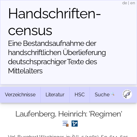
de
|
en
Handschriften­
census
Eine Bestandsaufnahme der
handschriftlichen Über­lieferung
deutschsprachiger Texte des
Mittelalters
Verzeichnisse
Literatur
HSC
Suche
Laufenberg, Heinrich: 'Regimen'
2