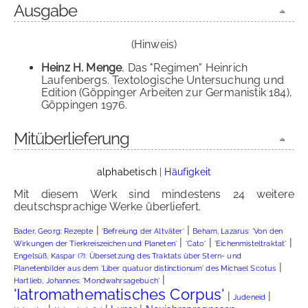
Ausgabe
(Hinweis)
Heinz H. Menge
, Das "Regimen" Heinrich
Laufenbergs. Textologische Untersuchung und
Edition (Göppinger Arbeiten zur Germanistik 184),
Göppingen 1976.
Mitüberlieferung
alphabetisch
|
Häufigkeit
Mit diesem Werk sind mindestens 24 weitere
deutschsprachige Werke überliefert.
|
|
Bader, Georg: Rezepte
'Befreiung der Altväter'
Beham, Lazarus: 'Von den
|
|
|
Wirkungen der Tierkreiszeichen und Planeten'
'Cato'
'Eichenmisteltraktat'
Engelsüß, Kaspar (?): Übersetzung des Traktats über Stern- und
|
Planetenbilder aus dem 'Liber quatuor distinctionum' des Michael Scotus
|
Hartlieb, Johannes: 'Mondwahrsagebuch'
'Iatromathematisches Corpus'
|
|
Judeneid