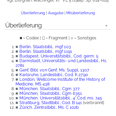
Vgl. Burghart Wachinger, in:
VL 5 (1985), Sp. 614-625.
Überlieferung
|
Ausgabe
|
Mitüberlieferung
Überlieferung
■ = Codex | □ = Fragment | ○ = Sonstiges
■
Berlin, Staatsbibl., mgf 103
■
Berlin, Staatsbibl., mgf 1191
■
Budapest, Universitätsbibl., Cod. germ. 5
■
Darmstadt, Universitäts- und Landesbibl., Hs.
2781
■
Genf, Bibl. von Genf, Ms. Suppl. 1307
■
Karlsruhe, Landesbibl., Cod. K 2790
■
London, Wellcome Institute of the History of
Medicine, MS 438
■
München, Staatsbibl., Cgm 377
■
München, Staatsbibl., Cgm 6351
■
München, Universitätsbibl., 4° Cod. ms. 745
■
Straßburg, Stadtbibl., Cod. B 141
[verbrannt]
■
Zürich, Zentralbibl., Ms. C 102b