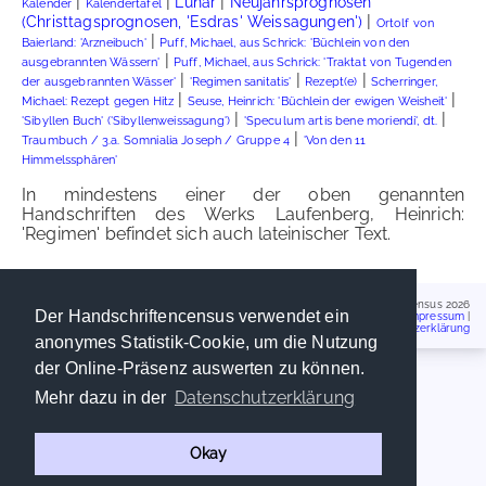
|
|
|
Lunar
Neujahrsprognosen
Kalender
Kalendertafel
|
(Christtagsprognosen, 'Esdras' Weissagungen')
Ortolf von
|
Baierland: 'Arzneibuch'
Puff, Michael, aus Schrick: 'Büchlein von den
|
ausgebrannten Wässern'
Puff, Michael, aus Schrick: 'Traktat von Tugenden
|
|
|
der ausgebrannten Wässer'
'Regimen sanitatis'
Rezept(e)
Scherringer,
|
|
Michael: Rezept gegen Hitz
Seuse, Heinrich: 'Büchlein der ewigen Weisheit'
|
|
'Sibyllen Buch' ('Sibyllenweissagung')
'Speculum artis bene moriendi', dt.
|
Traumbuch / 3.a. Somnialia Joseph / Gruppe 4
'Von den 11
Himmelssphären'
In mindestens einer der oben genannten
Handschriften des Werks Laufenberg, Heinrich:
'Regimen' befindet sich auch lateinischer Text.
Handschriftencensus 2026
Der Handschriftencensus verwendet ein
Impressum
|
Datenschutzerklärung
anonymes Statistik-Cookie, um die Nutzung
der Online-Präsenz auswerten zu können.
Datenschutzerklärung
Mehr dazu in der
Okay