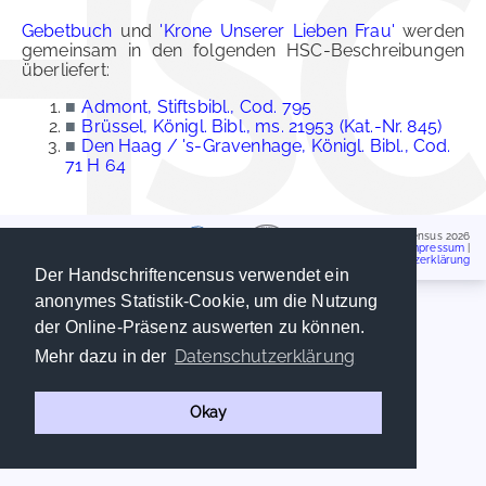
Gebetbuch
und
'Krone Unserer Lieben Frau'
werden
gemeinsam in den folgenden HSC-Beschreibungen
überliefert:
■
Admont, Stiftsbibl., Cod. 795
■
Brüssel, Königl. Bibl., ms. 21953 (Kat.-Nr. 845)
■
Den Haag / 's-Gravenhage, Königl. Bibl., Cod.
71 H 64
Handschriftencensus 2026
Impressum
|
Datenschutzerklärung
Der Handschriftencensus verwendet ein
anonymes Statistik-Cookie, um die Nutzung
der Online-Präsenz auswerten zu können.
Datenschutzerklärung
Mehr dazu in der
Okay