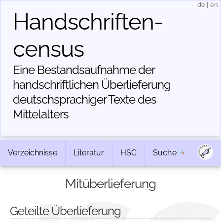
de
|
en
Handschriften­
census
Eine Bestandsaufnahme der
handschriftlichen Über­lieferung
deutschsprachiger Texte des
Mittelalters
Verzeichnisse
Literatur
HSC
Suche
Mitüberlieferung
Geteilte Überlieferung