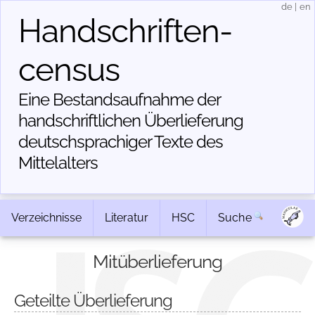
de
|
en
Handschriften­
census
Eine Bestandsaufnahme der
handschriftlichen Über­lieferung
deutschsprachiger Texte des
Mittelalters
Verzeichnisse
Literatur
HSC
Suche
Mitüberlieferung
Geteilte Überlieferung