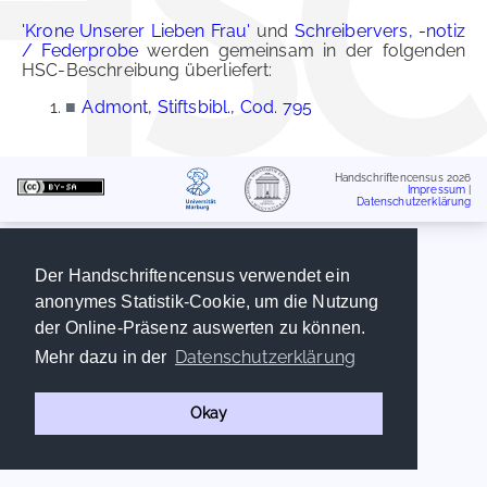
'Krone Unserer Lieben Frau'
und
Schreibervers, -notiz
/ Federprobe
werden gemeinsam in der folgenden
HSC-Beschreibung überliefert:
■
Admont, Stiftsbibl., Cod. 795
Handschriftencensus 2026
Impressum
|
Datenschutzerklärung
Der Handschriftencensus verwendet ein
anonymes Statistik-Cookie, um die Nutzung
der Online-Präsenz auswerten zu können.
Datenschutzerklärung
Mehr dazu in der
Okay