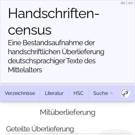
de
|
en
Handschriften­
census
Eine Bestandsaufnahme der
handschriftlichen Über­lieferung
deutschsprachiger Texte des
Mittelalters
Verzeichnisse
Literatur
HSC
Suche
Mitüberlieferung
Geteilte Überlieferung