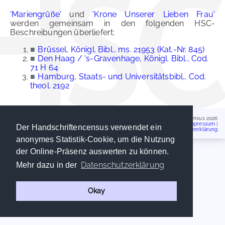
'Mariengrüße'
und
'Krone Unserer Lieben Frau'
werden gemeinsam in den folgenden HSC-
Beschreibungen überliefert:
■
Brüssel, Königl. Bibl., ms. 21953 (Kat.-Nr. 845)
■
Den Haag / 's-Gravenhage, Königl. Bibl., Cod.
71 H 64
■
Hamburg, Staats- und Universitätsbibl., Cod.
theol. 2192
Handschriftencensus 2026
Impressum
|
Der Handschriftencensus verwendet ein
Datenschutzerklärung
anonymes Statistik-Cookie, um die Nutzung
der Online-Präsenz auswerten zu können.
Datenschutzerklärung
Mehr dazu in der
Okay