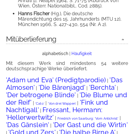
Annali 1), Neapel 1964, S. 71-75 (Abdruck von
Wien, Österr. Nationalbibl., Cod. 2885).
Hanns Fischer
(Hg.), Die deutsche
Märendichtung des 15. Jahrhunderts (MTU 12),
München 1966, S. 427-430, 554 (Nr. A 2).
Mitüberlieferung
alphabetisch
|
Häufigkeit
Mit diesem Werk sind mindestens 54 weitere
deutschsprachige Werke überliefert.
'Adam und Eva' (Predigtparodie)
'Das
|
Almosen'
'Die Bärenjagd'
'Berchta'
|
|
|
'Der betrogene Blinde'
'Die Blume und
|
der Reif'
'Fink und
|
|
|
'Cato'
'Von drei Wappen'
Nachtigall'
Fressant, Hermann:
|
'Hellerwertwitz'
|
|
Friedrich von Saarburg: 'Vom Antichrist'
'Das Gänslein'
'Der Gast und die Wirtin'
|
'Gold und Zers'
'Die halbe Birne A'
|
|
|