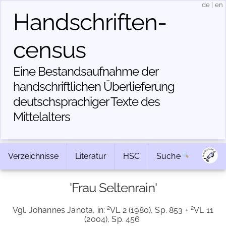
de
|
en
Handschriften­
census
Eine Bestandsaufnahme der
handschriftlichen Über­lieferung
deutschsprachiger Texte des
Mittelalters
Verzeichnisse
Literatur
HSC
Suche
'Frau Seltenrain'
2
2
Vgl. Johannes Janota, in:
VL 2 (1980), Sp. 853 +
VL 11
(2004), Sp. 456.