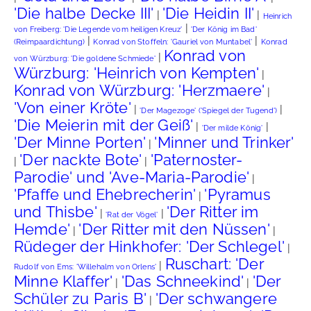
'Die halbe Decke III'
'Die Heidin II'
|
|
Heinrich
|
von Freiberg: 'Die Legende vom heiligen Kreuz'
'Der König im Bad'
|
|
(Reimpaardichtung)
Konrad von Stoffeln: 'Gauriel von Muntabel'
Konrad
Konrad von
|
von Würzburg: 'Die goldene Schmiede'
Würzburg: 'Heinrich von Kempten'
|
Konrad von Würzburg: 'Herzmaere'
|
'Von einer Kröte'
|
|
'Der Magezoge' ('Spiegel der Tugend')
'Die Meierin mit der Geiß'
|
|
'Der milde König'
'Der Minne Porten'
'Minner und Trinker'
|
'Der nackte Bote'
'Paternoster-
|
|
Parodie' und 'Ave-Maria-Parodie'
|
'Pfaffe und Ehebrecherin'
'Pyramus
|
und Thisbe'
'Der Ritter im
|
|
'Rat der Vögel'
Hemde'
'Der Ritter mit den Nüssen'
|
|
Rüdeger der Hinkhofer: 'Der Schlegel'
|
Ruschart: 'Der
|
Rudolf von Ems: 'Willehalm von Orlens'
Minne Klaffer'
'Das Schneekind'
'Der
|
|
Schüler zu Paris B'
'Der schwangere
|