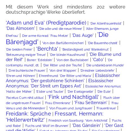
Mit diesem Werk sind mindestens 202 weitere
deutschsprachige Werke überliefert.
'Adam und Eva' (Predigtparodie)
|
|
'Der Allenfrauenhold'
|
|
'Das Almosen'
'Die alte und die neue Minne'
'Alter Ehemann, junge
'Die
|
|
|
'Das Auge'
Ehefrau'
Der arme Konrad: 'Frau Metze'
Bärenjagd'
|
|
|
'Von den Barfüßermönchen'
'Die Bauernhochzeit'
'Berchta'
|
|
|
'Die beiden Freier'
'Beständigkeit und Wankelmut'
|
|
'Die Blume und
'Beteuerung ewiger Treue'
'Der blinde Hausfreund'
|
|
|
|
der Reif'
'Cato'
Boner: 'Edelstein'
'Von den Buchstaben'
'De
|
|
contemptu mundi', dt.
'Der Ritter und der Teufel'
'Die undankbaren Hunde'
|
|
|
|
'Drei buhlerische Frauen'
'Von drei Wappen'
'Dresdner Liebesbriefe'
|
|
Elsässischer
'Ehren und Höhnen'
Ehrenfreund: 'Der Ritter und Maria'
|
Anonymus: 'Der gestohlene Schinken'
Elsässischer
|
Anonymus: 'Der Streit um Eppes Axt'
Elsässischer Anonymus:
|
|
|
|
'Hatto der Mäher'
'Elster und Taube'
'Der Eselsgeselle'
'Die Eule'
'Fink und Nachtigall'
|
|
'Facetus Cum nihil utilius'
'Fluch über
|
|
|
'Frau Seltenrain'
die ungetreuen Frauen'
'Frau Ehrenkranz'
'Frau
|
|
|
Venus und die Minnenden'
'Von Frauen und Jungfrauen'
'Frauentreue'
Freidank: Sprüche
Fressant, Hermann:
|
'Hellerwertwitz'
|
|
Friedrich von Saarburg: 'Vom Antichrist'
'Fuchs
|
|
|
'Das Gänslein'
'Der Gast
und Rabe'
'Fuchs und Wolf im Brunnen'
|
|
|
und die Wirtin'