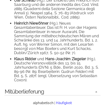
Ute Schwab
(Hg.), Der Endkrist des Friedrich von
Saarburg und die anderen Inedita des Cod. Vind.
2885 (Quaderni della Sezione Germanica degli
Annali 1), Neapel 1964, S. 76-83 (Abdruck von
Wien, Österr. Nationalbibl., Cod. 2885).
Heinrich Niewöhner
(Hg.), Neues
Gesamtabenteuer. Das ist Fr. H. von der Hagens
Gesamtabenteuer in neuer Auswahl. Die
Sammlung der mittelhochdeutschen Mären und
Schwänke des 13. und 14. Jahrhunderts, Bd. 1, 2.
Aufl. hg. von Werner Simon, mit den Lesarten
besorgt von Max Boeters und Kurt Schacks,
Dublin/Zürich 1967, S. 50-52 (Nr. 7).
Klaus Ridder
und
Hans-Joachim Ziegeler
(Hg.),
Deutsche Versnovellistik des 13. bis 15.
Jahrhunderts (DVN). 5 Bde., Berlin 2020, Bd. 3, S.
89-96 (Nr. 89; Bearbeiterin: Gudrun Felder) mit
Bd. 5, S. 287f. (engl. Übersetzung von Sebastian
Coxon).
Mitüberlieferung
alphabetisch
|
Häufigkeit