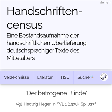
de
|
en
Handschriften­
census
Eine Bestandsaufnahme der
handschriftlichen Über­lieferung
deutschsprachiger Texte des
Mittelalters
Verzeichnisse
Literatur
HSC
Suche
'Der betrogene Blinde'
2
Vgl. Hedwig Heger, in:
VL 1 (1978), Sp. 837f.