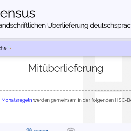
census
dschriftlichen Über­lieferung deutschsprachi
che
Mitüberlieferung
d
Monatsregeln
werden gemeinsam in der folgenden HSC-Bes