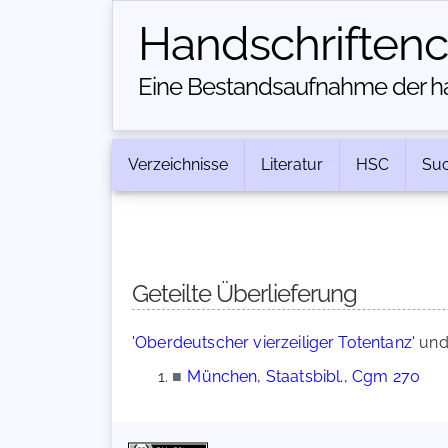
Handschriften­
Eine Bestandsaufnahme der han
Verzeichnisse
Literatur
HSC
Su
Geteilte Überlieferung
'Oberdeutscher vierzeiliger Totentanz'
un
■
München, Staatsbibl., Cgm 270