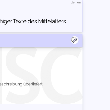
de
|
en
ger Texte des Mittelalters
chreibung überliefert: