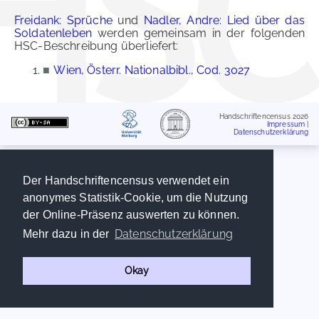
Freidank: Sprüche
und
Nadler, Andre: Lied über das
Soldatenleben
werden gemeinsam in der folgenden
HSC-Beschreibung überliefert:
■
Wien, Österr. Nationalbibl., Cod. 3027
Handschriftencensus 2026
Impressum
|
Datenschutzerklärung
Der Handschriftencensus verwendet ein
anonymes Statistik-Cookie, um die Nutzung
der Online-Präsenz auswerten zu können.
Datenschutzerklärung
Mehr dazu in der
Okay