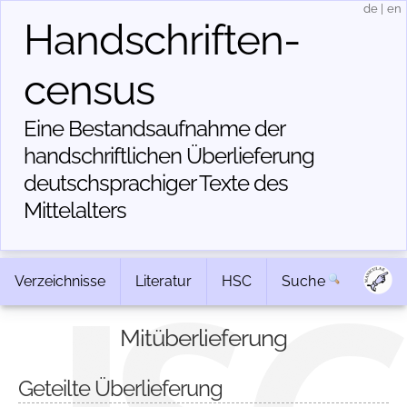
de
|
en
Handschriften­
census
Eine Bestandsaufnahme der
handschriftlichen Über­lieferung
deutschsprachiger Texte des
Mittelalters
Verzeichnisse
Literatur
HSC
Suche
Mitüberlieferung
Geteilte Überlieferung