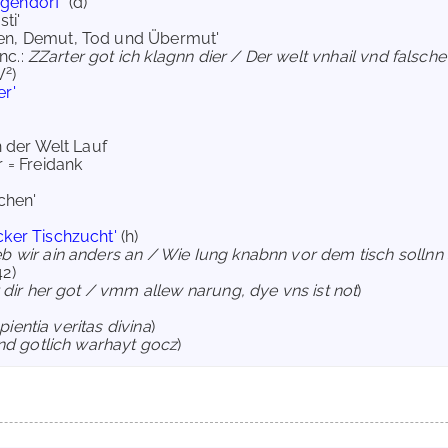
gendorf'
(d)
ti'
ben, Demut, Tod und Übermut'
Inc.:
ZZarter got ich klagnn dier / Der welt vnhail vnd falsch
2
W
)
r'
n der Welt Lauf
r = Freidank
chen'
cker Tischzucht'
(h)
 wir ain anders an / Wie Iung knabnn vor dem tisch sollnn 
42)
dir her got / vmm allew narung, dye vns ist not
)
pientia veritas divina
)
nd gotlich warhayt gocz
)