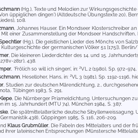
rschmann
(Hg.), Texte und Melodien zur Wirkungsgeschichte e
'Von üppiglichen dingen') (Altdeutsche Übungstexte 20), Ber
iedes), 108.
rzmann
, Johannes Hauser. Ein Mondseer Klosterschreiber a
 Mit einer Zusammenstellung der Mondseer Handschriften, Di
 Spechtler
(Hg.), Die geistlichen Lieder des Mönchs von Sal
Kulturgeschichte der germanischen Völker 51 [175]), Berlin/N
mer
, Die kleineren Liederdichter des 14. und 15. Jahrhundert
 278v-281r), 438.
2
imper
, 'Frölich so will ich singen', in:
VL 2 (1980), Sp. 972-974, 
2
rschmann
, Heselloher, Hans, in:
VL 3 (1981), Sp. 1192-1196, hie
er
, Studien zur deutschen Märendichtung, 2., durchgesehen
ota, Tübingen 1983, S. 291.
Kiepe
, Die Nürnberger Priameldichtung. Untersuchungen z
 im 15. Jahrhundert (MTU 74), München 1984, S. 387.
ske
, Die spätmittelalterliche deutsche Sibyllenweissagung
 Germanistik 438), Göppingen 1985, S. 116, 206-209.
nd
Klaus Grubmüller
, Die Fabeln des Mittelalters und der f
d ihrer lateinischen Entsprechungen (Münstersche Mittelalte