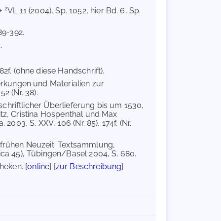
2
 +
VL 11 (2004), Sp. 1052, hier Bd. 6, Sp.
89-392.
.
82f. (ohne diese Handschrift).
rkungen und Materialien zur
2 (Nr. 38).
chriftlicher Überlieferung bis um 1530,
itz, Cristina Hospenthal und Max
2003, S. XXV, 106 (Nr. 85), 174f. (Nr.
er frühen Neuzeit. Textsammlung,
a 45), Tübingen/Basel 2004, S. 680.
heken. [
online
] [
zur Beschreibung
]