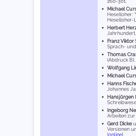
260-301.
Michael Cu
Heselloher: 
Heselloher-L
Herbert He
Jahrhundert.
Franz Viktor
Sprach- und 
Thomas Cra
(Abdruck Bl.
Wolfgang L
Michael Cu
Hanns Fisch
Johannes Jan
Hansjürgen 
Schreibwesen
Ingeborg Ne
Arbeiten zur
Gerd Dicke
u
Versionen un
[
online
]