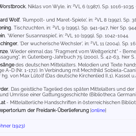
2
 Worstbrock
, Niklas von Wyle, in:
VL 6 (1987), Sp. 1016-1035
2
hard Wolf
, 'Rumpolt- und Maret-Spiele', in:
VL 8 (1992), Sp. 3
2
ening
, Tischzuchten, in:
VL 9 (1995), Sp. 941-947, hier Sp. 944
2
in
, 'Wiener Susannaspiel', in:
VL 10 (1999), Sp. 1042-1044.
2
chinger
, 'Der wucherische Wechsler', in:
VL 11 (2004), Sp. 16
anze
, Wieder einmal das "Fragment vom Weltgericht" - Beme
sagung", in: Gutenberg-Jahrbuch 75 (2000), S. 42-63, hier S. 5
esänge
des deutschen Mittelalters. Melodien und Texte hands
ge A-D (Nr. 1-172). In Verbindung mit Mechthild Sobiela-Caan
hg. von Max Lütolf (Das deutsche Kirchenlied II,1), Kassel u.a. 
yder
, Das geistliche Tagelied des späten Mittelalters und d
nd Umrisse einer Gattungsgeschichte (Bibliotheca Germanic
.at
- Mittelalterliche Handschriften in österreichischen Bibliot
epertorium der Freidank-Überlieferung
[
online
]
hner (1923)