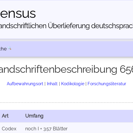
census
dschriftlichen Über­lieferung deutschsprachi
che
andschriftenbeschreibung 65
Aufbewahrungsort
|
Inhalt
|
Kodikologie
|
Forschungsliteratur
Art
Umfang
Codex
noch I + 357 Blätter