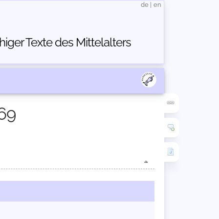
de
|
en
ger Texte des Mittelalters
69