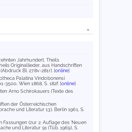
zehnten Jahrhundert. Theils
eils Originallieder, aus Handschriften
 (Abdruck Bl. 278v-281r). [
online
]
iotheca Palatina Vindobonensi
-3500, Wien 1868, S. 182f. [
online
]
iten Arno Schirokauers (Texte des
iften der Österreichischen
rache und Literatur 13), Berlin 1961, S.
n Fassungen (zur 2. Auflage des 'Neuen
che und Literatur 91 (Tüb. 1969), S.