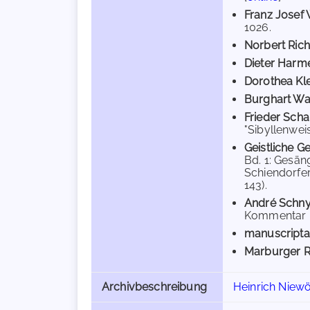
Franz Josef
1026.
Norbert Ric
Dieter Harm
Dorothea Kle
Burghart Wa
Frieder Sch
"Sibyllenweis
Geistliche G
Bd. 1: Gesän
Schiendorfer 
143).
André Schn
Kommentar u
manuscripta
Marburger R
Archivbeschreibung
Heinrich Niewö