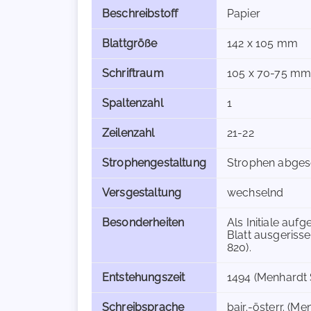
Beschreibstoff
Papier
Blattgröße
142 x 105 mm
Schriftraum
105 x 70-75 m
Spaltenzahl
1
Zeilenzahl
21-22
Strophengestaltung
Strophen abges
Versgestaltung
wechselnd
Besonderheiten
Als Initiale auf
Blatt ausgerisse
820).
Entstehungszeit
1494 (Menhardt S
Schreibsprache
bair.-österr. (Me