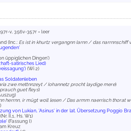
 297r-v, 356v-357r = leer
nd (Inc.:
Es ist in khurtz vergangnn Iarnn / das narrnnschiff
tugenden'
Von üppiglichen Dingen')
haft-satirisches Lied)
nweissagung')
(Wi 2)
as Soldatenleben
ria zwe mettnnzeyt / Iohannetz procht laydige mere
)
 prauch guet fleys
)
Auszug)
ebnn herrnn, ir mügt woll lesen / Das armm naerrisch thorat 
)
ung von Lukian, 'Asinus' in der lat. Übersetzung Poggio Bracc
(Nr. II,1, Hs. W1)
ele'
(Fassung I)
i am Kreuz