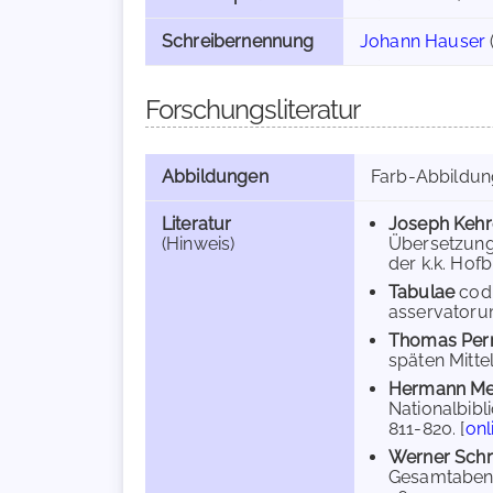
Schreibernennung
Johann Hauser
Forschungsliteratur
Abbildungen
Farb-Abbildu
Literatur
Joseph Kehr
(Hinweis)
Übersetzunge
der k.k. Hofb
Tabulae
codi
asservatorum
Thomas Per
späten Mittela
Hermann Me
Nationalbibli
811-820. [
onl
Werner Sch
Gesamtabente