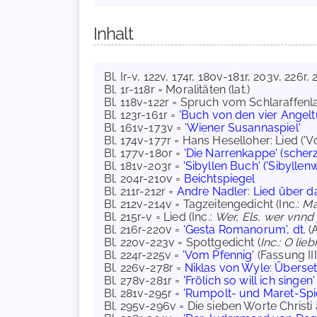
Inhalt
Bl. Ir-v, 122v, 174r, 180v-181r, 203v, 226r,
Bl. 1r-118r = Moralitäten (lat.)
Bl. 118v-122r = Spruch vom Schlaraffenla
Bl. 123r-161r =
'Buch von den vier Angel
Bl. 161v-173v =
'Wiener Susannaspiel'
Bl. 174v-177r = Hans Heselloher: Lied ('
Bl. 177v-180r =
'Die Narrenkappe' (scherz
Bl. 181v-203r =
'Sibyllen Buch' ('Sibylle
Bl. 204r-210v =
Beichtspiegel
Bl. 211r-212r =
Andre Nadler
:
Lied über d
Bl. 212v-214v = Tagzeitengedicht (Inc.:
Ma
Bl. 215r-v = Lied (Inc.:
Wer, Els, wer vnnd
Bl. 216r-220v =
'Gesta Romanorum', dt.
(
Bl. 220v-223v = Spottgedicht (
Inc.: O li
Bl. 224r-225v =
'Vom Pfennig'
(Fassung III
Bl. 226v-278r =
Niklas von Wyle
:
Übersetz
Bl. 278v-281r =
'Frölich so will ich singen'
Bl. 281v-295r =
'Rumpolt- und Maret-Spi
Bl. 295v-296v = Die sieben Worte Christ