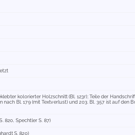
m
etzt
geklebter kolorierter Holzschnitt (Bl. 123r); Teile der Handsch
n nach Bl. 179 (mit Textverlust) und 203. Bl. 357 ist auf den
. 820, Spechtler S. 87)
nhardt S. 820)