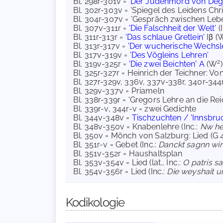
Bl. 298r-301v =
'Der Judenmord von Deg
Bl. 302r-303v = 'Spiegel des Leidens Chris
Bl. 304r-307v = 'Gespräch zwischen Le
Bl. 307v-311r =
'Die Falschheit der Welt'
(
Bl. 311r-313r =
'Das schlaue Gretlein'
Iβ (
Bl. 313r-317v =
'Der wucherische Wechsle
Bl. 317v-319v =
'Des Vögleins Lehren'
2
Bl. 319v-325r =
'Die zwei Beichten' A
(W
)
Bl. 325r-327r = Heinrich der Teichner: Vo
Bl. 327r-329v, 336v, 337v-338r, 340r-344
Bl. 329v-337v = Priameln
Bl. 338r-339r = 'Gregors Lehre an die Rei
Bl. 339r-v, 344r-v = zwei Gedichte
Bl. 344v-348v =
Tischzuchten / 'Innsbru
Bl. 348v-350v = Knabenlehre (Inc.:
Nw heb
Bl. 350v = Mönch von Salzburg: Lied (G 
Bl. 351r-v = Gebet (Inc.:
Danckt sagnn wir 
Bl. 351v-352r = Haushaltsplan
Bl. 353v-354v = Lied (lat., Inc.:
O patris sa
Bl. 354v-356r = Lied (Inc.:
Die weyshait u
Kodikologie