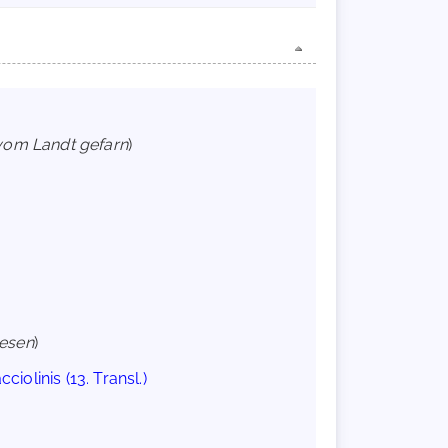
 vom Landt gefarn
)
wesen
)
iolinis (13. Transl.)