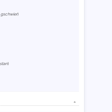
e gschwier
)
stan
)