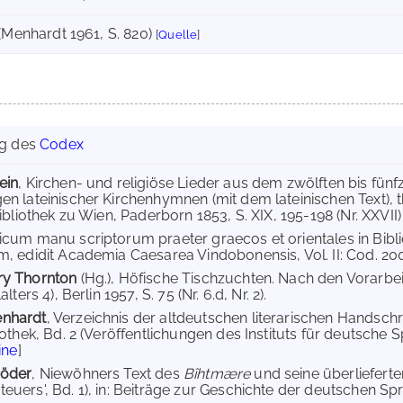
(Menhardt 1961, S. 820)
[
Quelle
]
ng des
Codex
ein
, Kirchen- und religiöse Lieder aus dem zwölften bis fünf
n lateinischer Kirchenhymnen (mit dem lateinischen Text), th
ibliothek zu Wien, Paderborn 1853, S. XIX, 195-198 (Nr. XXVII)
cum manu scriptorum praeter graecos et orientales in Bibl
, edidit Academia Caesarea Vindobonensis, Vol. II: Cod. 2001
ry Thornton
(Hg.), Höfische Tischzuchten. Nach den Vorarbe
lters 4), Berlin 1957, S. 75 (Nr. 6.d, Nr. 2).
nhardt
, Verzeichnis der altdeutschen literarischen Handschr
othek, Bd. 2 (Veröffentlichungen des Instituts für deutsche Sp
ine
]
röder
, Niewöhners Text des
Bîhtmære
und seine überlieferte
uers', Bd. 1), in: Beiträge zur Geschichte der deutschen Spra