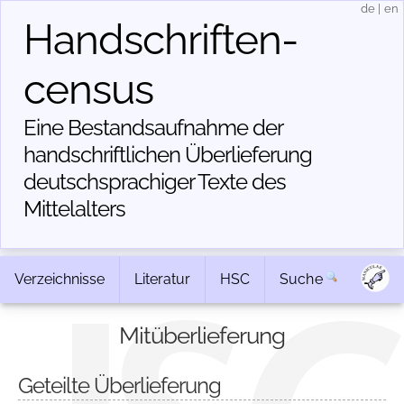
de
|
en
Handschriften­
census
Eine Bestandsaufnahme der
handschriftlichen Über­lieferung
deutschsprachiger Texte des
Mittelalters
Verzeichnisse
Literatur
HSC
Suche
Mitüberlieferung
Geteilte Überlieferung