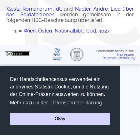
'Gesta Romanorum', dt.
und
Nadler, Andre: Lied über
das Soldatenleben
werden gemeinsam in der
folgenden HSC-Beschreibung überliefert:
■
Wien, Österr. Nationalbibl., Cod. 3027
Handschriftencensus 2026
Impressum
|
Datenschutzerklärung
Der Handschriftencensus verwendet ein
anonymes Statistik-Cookie, um die Nutzung
der Online-Präsenz auswerten zu können.
Datenschutzerklärung
Mehr dazu in der
Okay